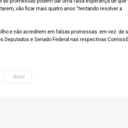
que as promessas podem dar uma falsa esperança de que 
ltarem, vão ficar mais quatro anos “tentando resolver a
 olho e não acreditem em falsas promessas em vez de 
 dos Deputados e Senado Federal nas respectivas Comiss
Brasil