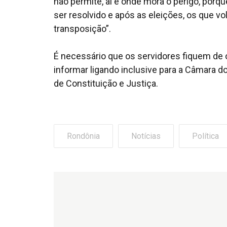
não permite, aí é onde mora o perigo, por
ser resolvido e após as eleições, os que vo
transposição”.
É necessário que os servidores fiquem de
informar ligando inclusive para a Câmara
de Constituição e Justiça.
Rondônia
Notícias
Política