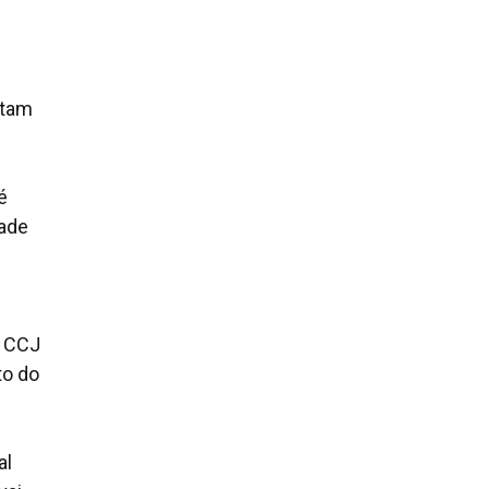
itam
é
dade
a CCJ
to do
al