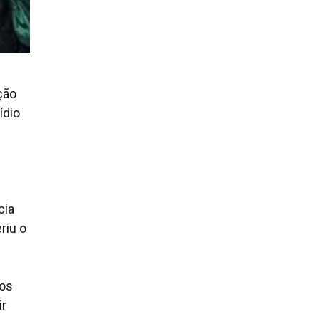
ção
ídio
cia
riu o
 os
ir