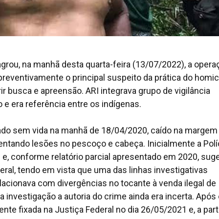
lagrou, na manhã desta quarta-feira (13/07/2022), a opera
eventivamente o principal suspeito da prática do homic
busca e apreensão. ARI integrava grupo de vigilância
o e era referência entre os indígenas.
ado sem vida na manhã de 18/04/2020, caído na margem
entando lesões no pescoço e cabeça. Inicialmente a Polí
 e, conforme relatório parcial apresentado em 2020, suge
eral, tendo em vista que uma das linhas investigativas
lacionava com divergências no tocante à venda ilegal de
 investigação a autoria do crime ainda era incerta. Após
nte fixada na Justiça Federal no dia 26/05/2021 e, a part