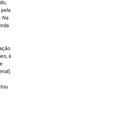
do,
 pela
. Na
inda
ração
es, à
de
enal).
utou