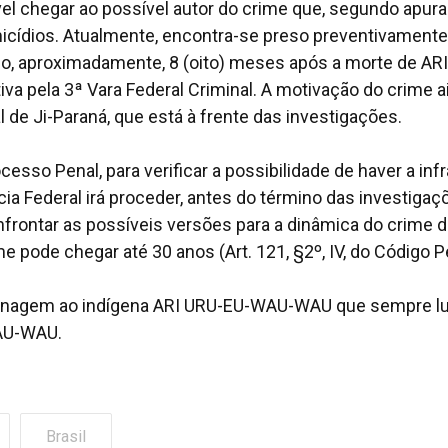
el chegar ao possível autor do crime que, segundo apura
icídios. Atualmente, encontra-se preso preventivamente
ido, aproximadamente, 8 (oito) meses após a morte de ARI
iva pela 3ª Vara Federal Criminal. A motivação do crime a
l de Ji-Paraná, que está à frente das investigações.
esso Penal, para verificar a possibilidade de haver a inf
ia Federal irá proceder, antes do término das investigaçõ
frontar as possíveis versões para a dinâmica do crime 
e pode chegar até 30 anos (Art. 121, §2º, IV, do Código P
enagem ao indígena ARI URU-EU-WAU-WAU que sempre l
WAU-WAU.
Brasil