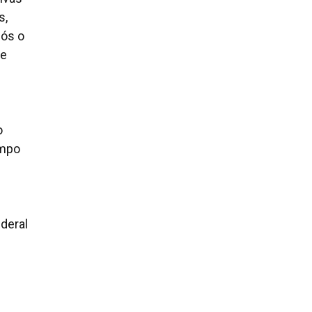
s,
pós o
de
o
empo
deral