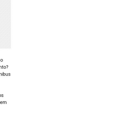
ho
nto?
ônibus
os
l em