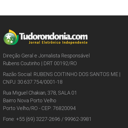
Direção Geral e Jornalista Responsável
Rubens Coutinho | DRT 00192/RO
Razão Social: RUBENS COITINHO DOS SANTOS ME |
CNPJ: 30.637.754/0001-18
Rua Miguel Chakian, 378, SALA 01
Bairro Nova Porto Velho
Porto Velho/RO - CEP: 76820094
Fone: +55 (69) 3227-2696 / 99962-3981