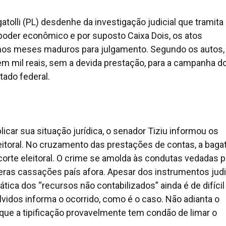
olli (PL) desdenhe da investigação judicial que tramita
 poder econômico e por suposto Caixa Dois, os atos
mos meses maduros para julgamento. Segundo os autos,
cem mil reais, sem a devida prestação, para a campanha d
utado federal.
licar sua situação jurídica, o senador Tiziu informou os
eitoral. No cruzamento das prestações de contas, a baga
 corte eleitoral. O crime se amolda às condutas vedadas p
eras cassações país afora. Apesar dos instrumentos judi
ática dos “recursos não contabilizados” ainda é de difícil
idos informa o ocorrido, como é o caso. Não adianta o
que a tipificação provavelmente tem condão de limar o