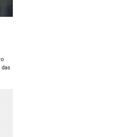
ro
s das