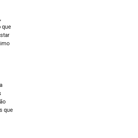
,
o que
star
ximo
a
s
ção
s que