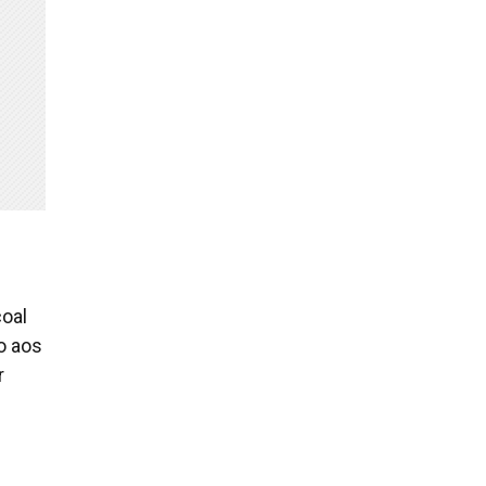
coal
o aos
r