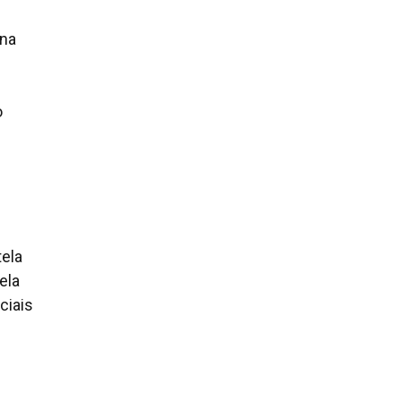
 na
o
tela
ela
ciais