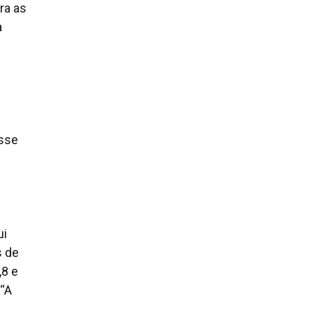
ra as
a
esse
ui
s de
,8 e
 “A