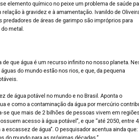
esse elemento químico no peixe um problema de saúde pa
relação à gravidez e à amamentação. Ivanildo de Oliveir
es predadores de áreas de garimpo são impróprios para
 do metal.
ia de que água é um recurso infinito no nosso planeta. N
águas do mundo estão nos rios, e que, da pequena
táveis.
ez de água potável no mundo e no Brasil. Aponta o
gua e como a contaminação da água por mercúrio contrib
ima-se que mais de 2 bilhões de pessoas vivem em regiõe
possuem acesso à água potável”, e que “até 2050, entre 4
 a escassez de água”. O pesquisador acentua ainda que:
ios do mundo para as próximas décadas.”