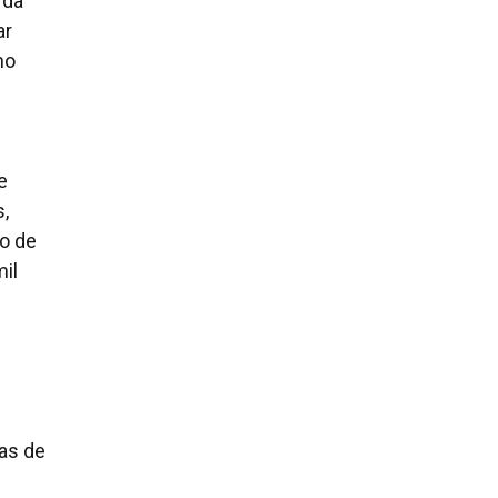
 da
ar
mo
e
,
do de
mil
as de