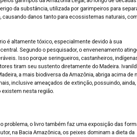
 pelos garimpos da Amazônia Legal, ao longo de décadas
 perigo da substância, utilizada por garimpeiros para separ
o, causando danos tanto para ecossistemas naturais, co
io é altamente tóxico, especialmente devido à sua
 central. Segundo o pesquisador, o envenenamento ating
veis. Isso porque seringueiros, castanheiros, indígenas
tores tiram seu sustento diretamente do Madeira. Ivanil
Madeira, a mais biodiversa da Amazônia, abriga acima de 
ais, inclusive ameaçados de extinção, possuindo, ainda,
 existem nesta região.
 o problema, o livro também faz uma exposição das form
tor, na Bacia Amazônica, os peixes dominam a dieta da