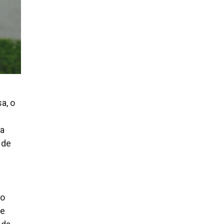
a, o
da
 de
ão
de