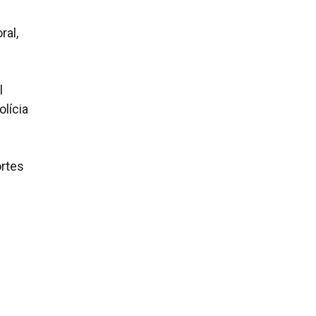
ral,
l
lícia
ortes