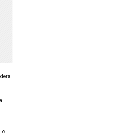
deral
a
. O