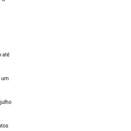
o até
r um
julho
atos