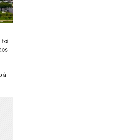
 foi
aos
o à