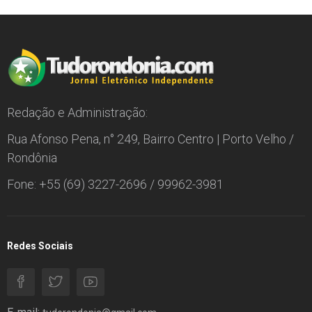
Redação e Administração:
Rua Afonso Pena, n° 249, Bairro Centro | Porto Velho /
Rondônia
Fone: +55 (69) 3227-2696 / 99962-3981
Redes Sociais