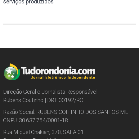
serviços produzidos
Direção Geral e Jornalista Responsável
Rubens Coutinho | DRT 00192/RO
Razão Social: RUBENS COITINHO DOS SANTOS ME |
CNPJ: 30.637.754/0001-18
Rua Miguel Chakian, 378, SALA 01