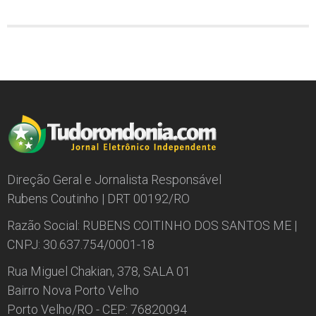
Direção Geral e Jornalista Responsável
Rubens Coutinho | DRT 00192/RO
Razão Social: RUBENS COITINHO DOS SANTOS ME |
CNPJ: 30.637.754/0001-18
Rua Miguel Chakian, 378, SALA 01
Bairro Nova Porto Velho
Porto Velho/RO - CEP: 76820094