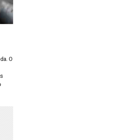
nda. O
os
o