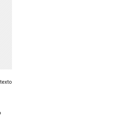
 texto
o