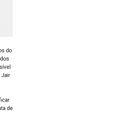
os do
 dos
sível
 Jair
icar
ata de