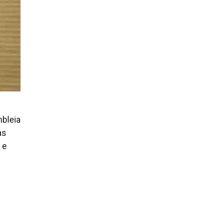
mbleia
as
 e