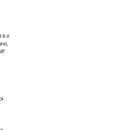
) é o
rio;
 4º
oi
ro