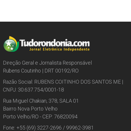
Direção Geral e Jornalista Responsável
Rubens Coutinho | DRT 00192/RO
Razão Social: RUBENS COITINHO DOS SANTOS ME |
CNPJ: 30.637.754/0001-18
Rua Miguel Chakian, 378, SALA 01
Bairro Nova Porto Velho
Porto Velho/RO - CEP: 76820094
Fone: +55 (69) 3227-2696 / 99962-3981