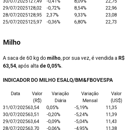
30/07/2025
127,49
-0,41%
8,09%
22,75
29/07/2025
128,02
-0,72%
8,54%
22,96
28/07/2025
128,95
2,37%
9,33%
23,08
25/07/2025
125,97
-0,36%
6,80%
22,73
Milho
A saca de 60 kg do
milho
, por sua vez, é vendida a
R$
63,54
, após alta
de 0,05%
.
INDICADOR DO MILHO ESALQ/BM&FBOVESPA
Data
Valor
Variação
Variação
Valor
(R$)
Diária
Mensal
(US$)
31/07/2025
63,54
0,05%
-5,19%
11,35
30/07/2025
63,51
-0,20%
-5,24%
11,39
29/07/2025
63,64
-0,09%
-5,04%
11,43
28/07/2025
63,70
-0,06%
-4,95%
11,38