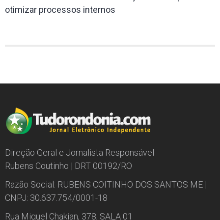
otimizar processos internos
Direção Geral e Jornalista Responsável
Rubens Coutinho | DRT 00192/RO
Razão Social: RUBENS COITINHO DOS SANTOS ME |
CNPJ: 30.637.754/0001-18
Rua Miguel Chakian, 378, SALA 01