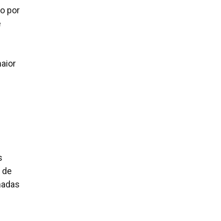
o por
e
aior
s
 de
nadas