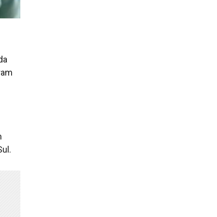
da
oram
m
ul.