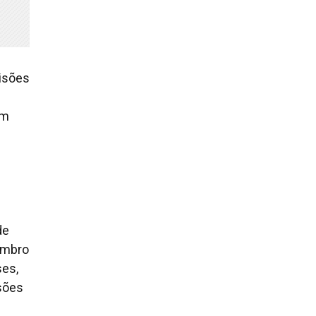
isões
um
de
embro
ses,
isões