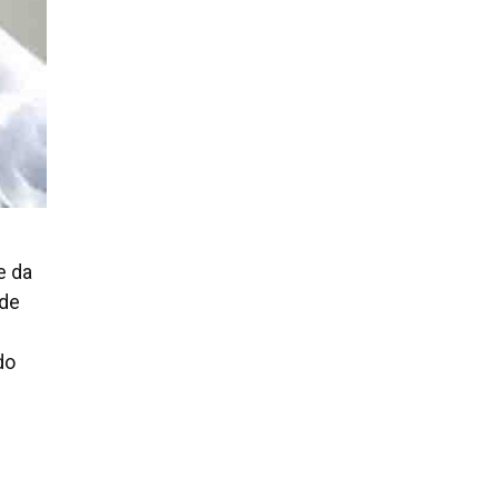
e da
 de
do