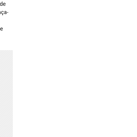
 de
nça-
de