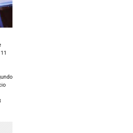
e
 11
egundo
cio
3