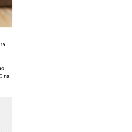
ara
no
O na