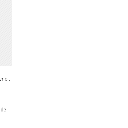
rior,
 de