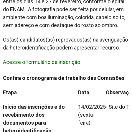
entre os dias 14 e 27 de fevereiro, conforme o edital
do ENAM. A fotografia pode ser feita por celular, em
ambiente com boa iluminação, colorida, cabelo solto,
sem adereço e com destaque do rosto ao ombro.
Os(as) candidatos(as) reprovados(as) na averiguação
da heteroidentificação podem apresentar recurso.
Acesse o formulário de inscrição
Confira o cronograma de trabalho das Comissões
Etapa
Data
Observaçõ
Início das inscrições e do
14/02/2025
- Site do T
recebimento dos
(sexta-
documentos
para
feira)
heteroidentificação