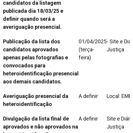
candidatos da listagem
publicada dia 18/03/25 e
definir
quando será a
averiguação presencial.
Publicação da lista dos
01/04/2025
- Site e Diá
candidatos aprovados
(terça-
Justiça
apenas
pelas fotografias e
feira)
convocados para
heteroidentificação
presencial
aos demais candidatos.
Averiguação presencial da
A definir
Local: EM
heteroidentificação
Divulgação da lista final de
A definir
Site e Diári
aprovados e não aprovados
na
Justiça