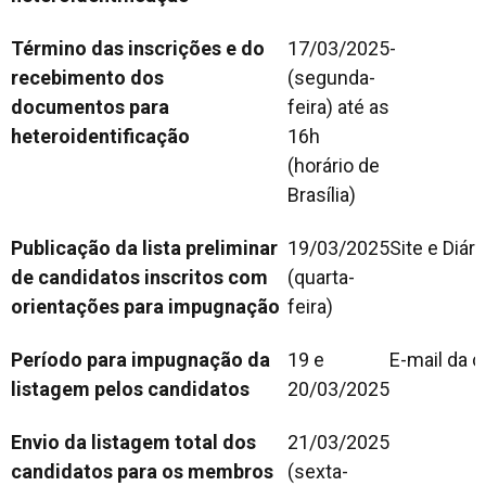
Término das inscrições e do
17/03/2025
-
recebimento dos
(segunda-
documentos
para
feira) até as
heteroidentificação
16h
(horário de
Brasília)
Publicação da lista preliminar
19/03/2025
Site e Diári
de candidatos inscritos
com
(quarta-
orientações para impugnação
feira)
Período para impugnação da
19 e
E-mail da 
listagem pelos candidatos
20/03/2025
Envio da listagem total dos
21/03/2025
candidatos para os membros
(sexta-