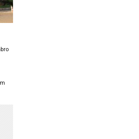
mbro
um