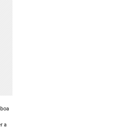
 boa
r a