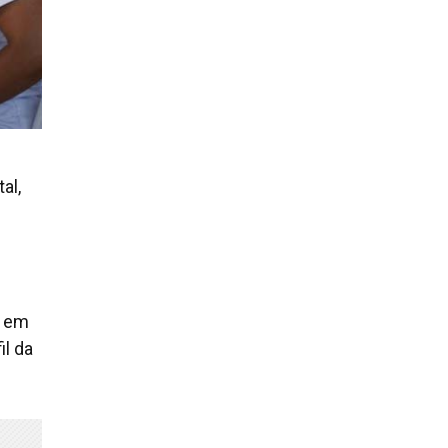
al,
o em
il da