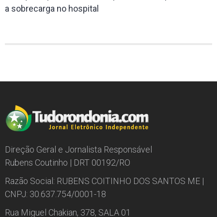
a sobrecarga no hospital
Direção Geral e Jornalista Responsável
Rubens Coutinho | DRT 00192/RO
Razão Social: RUBENS COITINHO DOS SANTOS ME |
CNPJ: 30.637.754/0001-18
Rua Miguel Chakian, 378, SALA 01