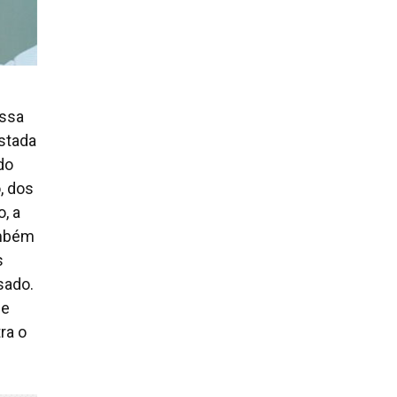
essa
stada
do
, dos
, a
ambém
s
sado.
se
ra o