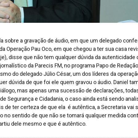
inda sobre a gravação de áudio, em que um delegado conf
da Operação Pau Oco, em que chegou a ter sua casa revi
je), disse que não tem qualquer dúvida da autenticidade 
 jornalístico da Parecis FM, no programa Papo de Redação
esmo do delegado Júlio César, um dos líderes da operação
er dúvida de que foi ele quem gravou o áudio. Daniel t
diálogo, mas apenas uma sucessão de declarações, toda
de Segurança e Cidadania, o caso ainda está sendo anali
s de ter certeza de que ela é autêntica, a Secretaria vai 
ão no sentido de que não se tomará qualquer medida cont
partiu dele mesmo e que é autêntico.