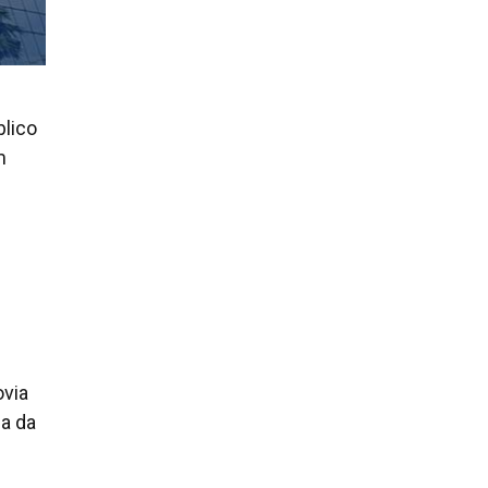
blico
m
ovia
da da