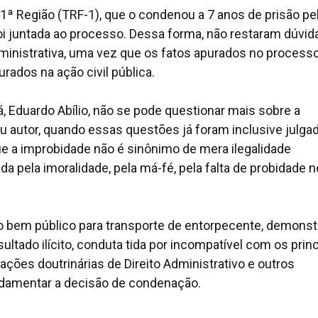
 1ª Região (TRF-1), que o condenou a 7 anos de prisão pe
 foi juntada ao processo. Dessa forma, não restaram dúvid
dministrativa, uma vez que os fatos apurados no process
ados na ação civil pública.
ará, Eduardo Abílio, não se pode questionar mais sobre a
u autor, quando essas questões já foram inclusive julga
que a improbidade não é sinônimo de mera ilegalidade
ada pela imoralidade, pela má-fé, pela falta de probidade n
zar o bem público para transporte de entorpecente, demonst
ultado ilícito, conduta tida por incompatível com os prin
ações doutrinárias de Direito Administrativo e outros
ndamentar a decisão de condenação.