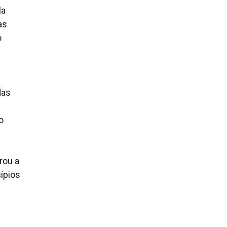
la
as
o
das
o
rou a
cípios