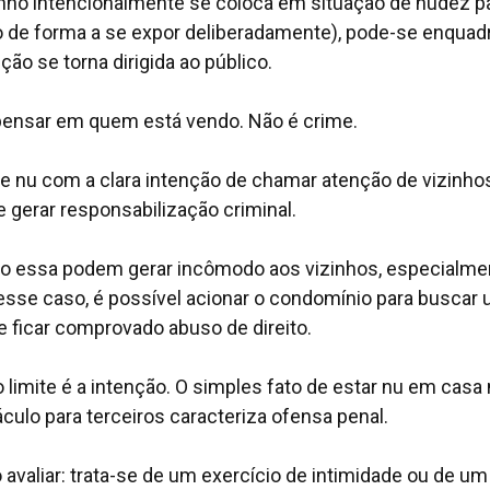
inho intencionalmente se coloca em situação de nudez p
do de forma a se expor deliberadamente), pode-se enquadr
ão se torna dirigida ao público.
 pensar em quem está vendo. Não é crime.
se nu com a clara intenção de chamar atenção de vizinho
 gerar responsabilização criminal.
o essa podem gerar incômodo aos vizinhos, especialme
esse caso, é possível acionar o condomínio para buscar
se ficar comprovado abuso de direito.
o limite é a intenção. O simples fato de estar nu em casa
culo para terceiros caracteriza ofensa penal.
o avaliar: trata-se de um exercício de intimidade ou de um