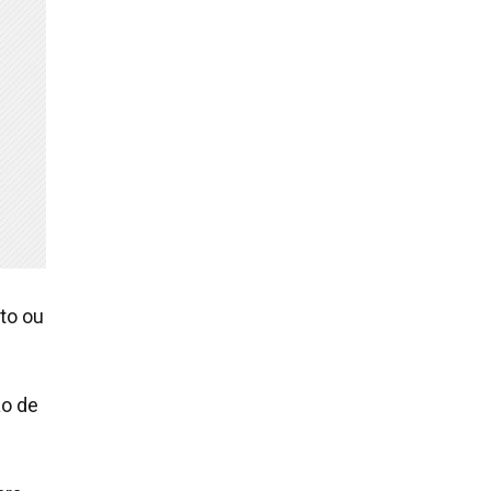
rto ou
ão de