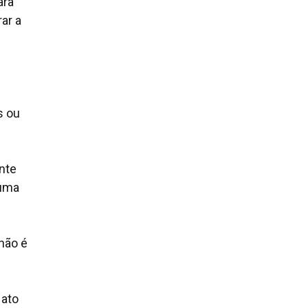
ara
ar a
s ou
nte
 uma
 não é
 ato