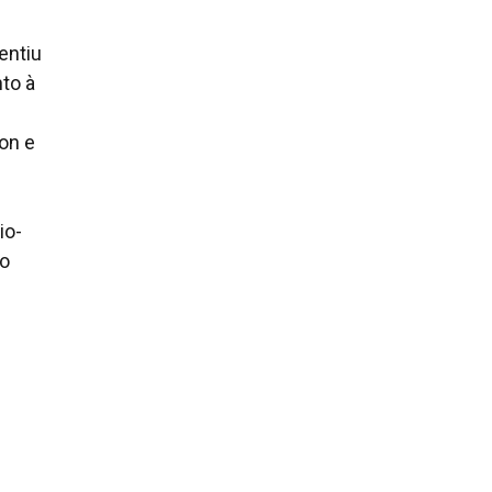
entiu
to à
con e
io-
io