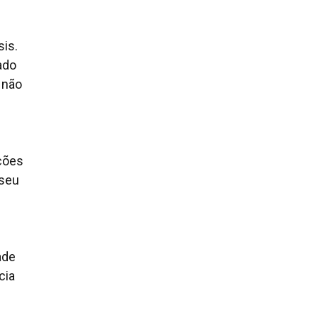
sis.
ado
 não
ações
 seu
ade
cia