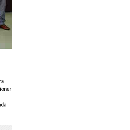
ra
ionar
ada