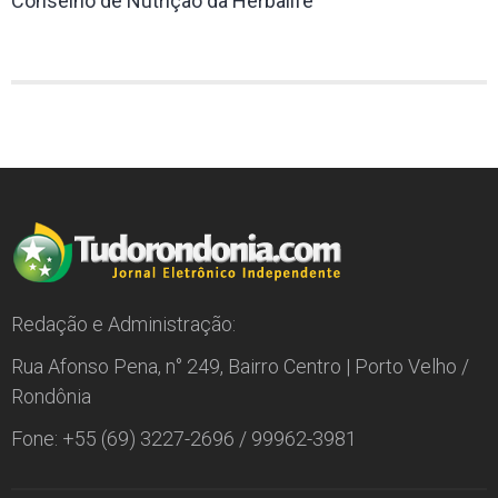
Conselho de Nutrição da Herbalife
Redação e Administração:
Rua Afonso Pena, n° 249, Bairro Centro | Porto Velho /
Rondônia
Fone: +55 (69) 3227-2696 / 99962-3981