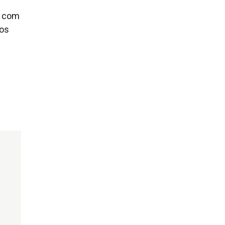
á com
ãos