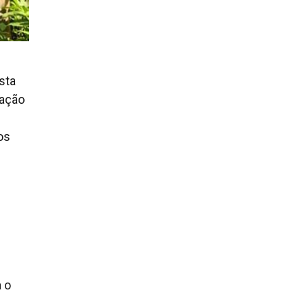
sta
zação
os
a o