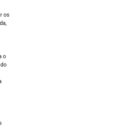
r os
da,
a o
 do
a
s