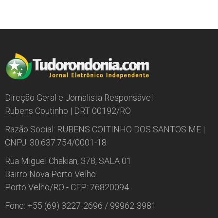
Direção Geral e Jornalista Responsável
Rubens Coutinho | DRT 00192/RO
Razão Social: RUBENS COITINHO DOS SANTOS ME |
CNPJ: 30.637.754/0001-18
Rua Miguel Chakian, 378, SALA 01
Bairro Nova Porto Velho
Porto Velho/RO - CEP: 76820094
Fone: +55 (69) 3227-2696 / 99962-3981