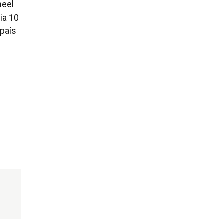
neel
ia 10
país