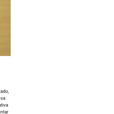
tado,
esa
tiva
entar