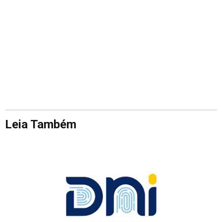
Leia Também