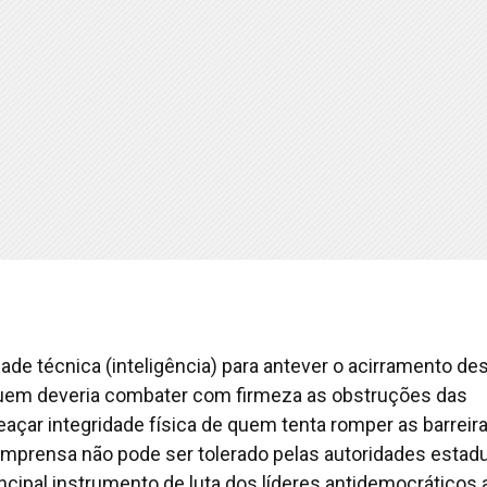
de técnica (inteligência) para antever o acirramento de
quem deveria combater com firmeza as obstruções das
açar integridade física de quem tenta romper as barreir
imprensa não pode ser tolerado pelas autoridades estadu
ncipal instrumento de luta dos líderes antidemocráticos 