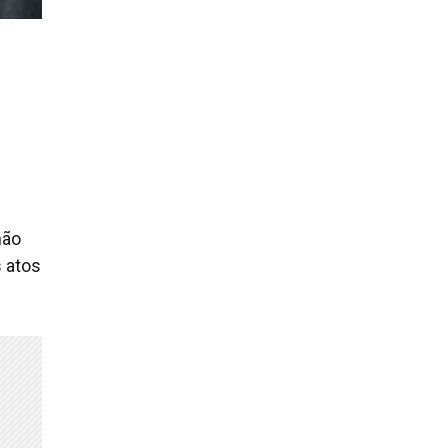
não
s atos