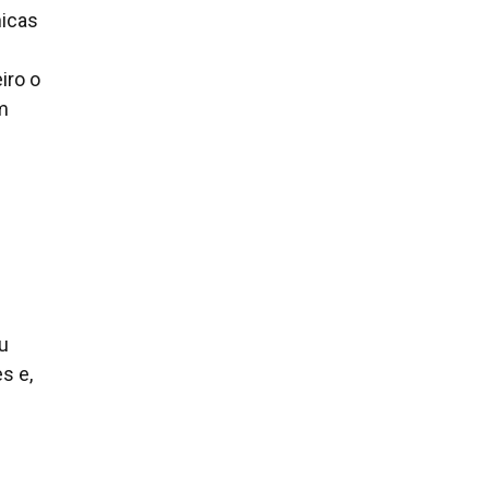
nicas
iro o
m
u
s e,