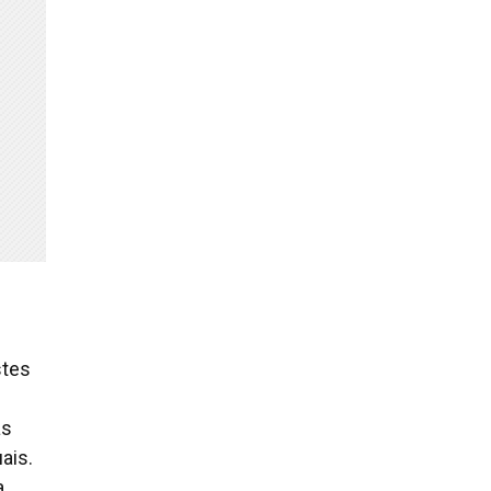
stes
as
ais.
a