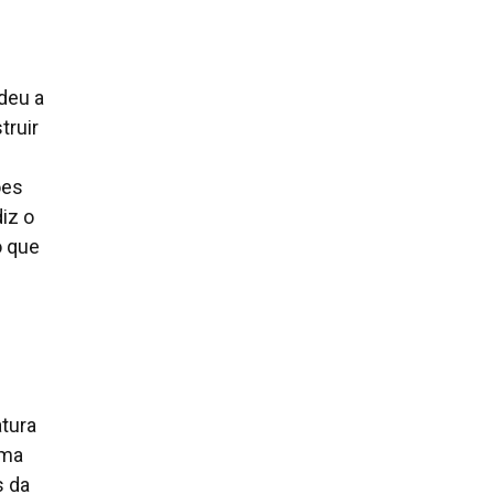
deu a
truir
ões
iz o
o que
tura
uma
s da