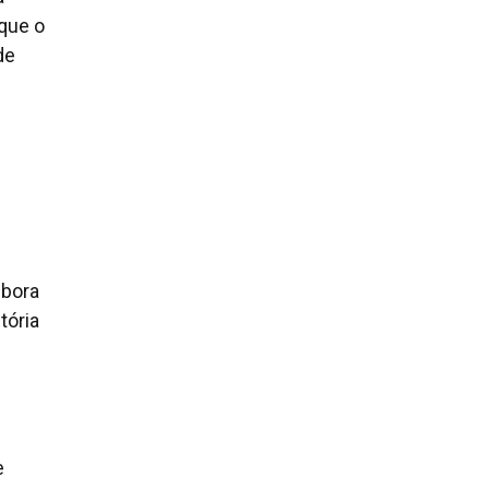
 que o
de
mbora
tória
e