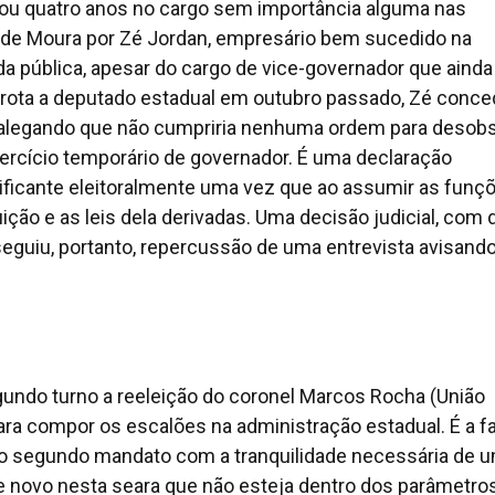
ssou quatro anos no cargo sem importância alguma nas
m de Moura por Zé Jordan, empresário bem sucedido na
da pública, apesar do cargo de vice-governador que ainda
errota a deputado estadual em outubro passado, Zé conce
alegando que não cumpriria nenhuma ordem para desobs
xercício temporário de governador. É uma declaração
ificante eleitoralmente uma vez que ao assumir as funç
ção e as leis dela derivadas. Uma decisão judicial, com d
seguiu, portanto, repercussão de uma entrevista avisand
gundo turno a reeleição do coronel Marcos Rocha (União
a compor os escalões na administração estadual. É a fa
ar o segundo mandato com a tranquilidade necessária de 
 novo nesta seara que não esteja dentro dos parâmetro