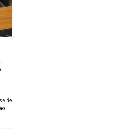
e
o
-se de
 ao