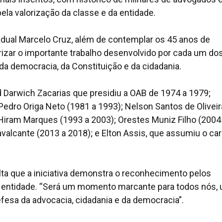
pela valorização da classe e da entidade.
dual Marcelo Cruz, além de contemplar os 45 anos de
orizar o importante trabalho desenvolvido por cada um do
a democracia, da Constituição e da cidadania.
arwich Zacarias que presidiu a OAB de 1974 a 1979;
 Pedro Origa Neto (1981 a 1993); Nelson Santos de Oliveir
; Hiram Marques (1993 a 2003); Orestes Muniz Filho (2004
avalcante (2013 a 2018); e Elton Assis, que assumiu o ca
lta que a iniciativa demonstra o reconhecimento pelos
la entidade. “Será um momento marcante para todos nós,
esa da advocacia, cidadania e da democracia”.