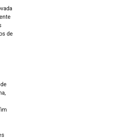
ovada
ente
s
ios de
 de
na,
fim
es