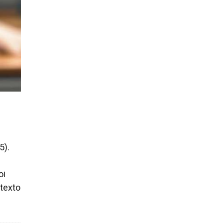
5).
oi
texto