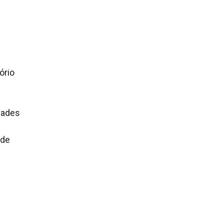
ório
dades
 de