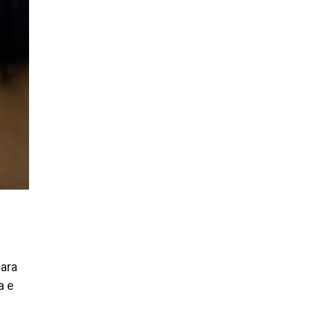
ara
a e