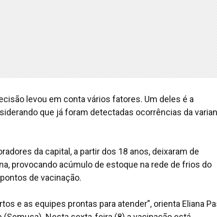
decisão levou em conta vários fatores. Um deles é a
siderando que já foram detectadas ocorrências da varia
dores da capital, a partir dos 18 anos, deixaram de
na, provocando acúmulo de estoque na rede de frios do
s pontos de vacinação.
s e as equipes prontas para atender”, orienta Eliana Pas
e (Semusa). Nesta sexta-feira (8) a vacinação está