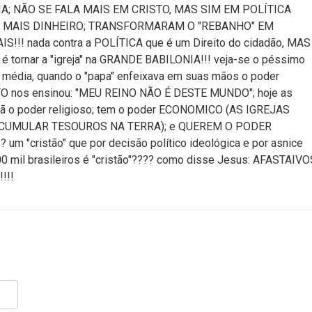
IA; NÃO SE FALA MAIS EM CRISTO, MAS SIM EM POLÍTICA
E MAIS DINHEIRO; TRANSFORMARAM O "REBANHO" EM
!! nada contra a POLÍTICA que é um Direito do cidadão, MAS
ornar a "igreja" na GRANDE BABILONIA!!! veja-se o péssimo
de média, quando o "papa" enfeixava em suas mãos o poder
STO nos ensinou: "MEU REINO NÃO É DESTE MUNDO"; hoje as
fã o poder religioso; tem o poder ECONOMICO (AS IGREJAS
ACUMULAR TESOUROS NA TERRA); e QUEREM O PODER
 um "cristão" que por decisão político ideológica e por asnice
0 mil brasileiros é "cristão"???? como disse Jesus: AFASTAIVO
!!!