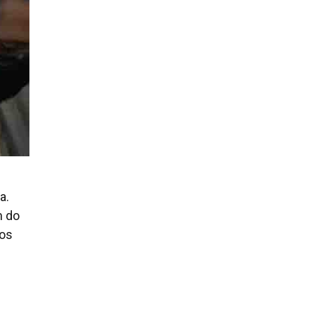
a.
m do
tos