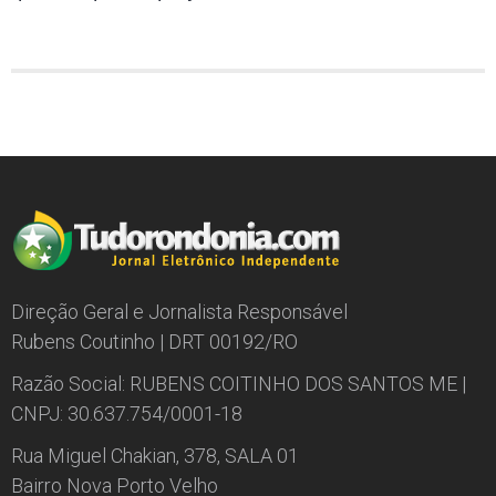
Direção Geral e Jornalista Responsável
Rubens Coutinho | DRT 00192/RO
Razão Social: RUBENS COITINHO DOS SANTOS ME |
CNPJ: 30.637.754/0001-18
Rua Miguel Chakian, 378, SALA 01
Bairro Nova Porto Velho