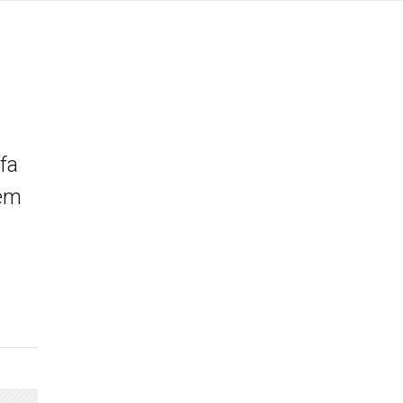
fa
 em