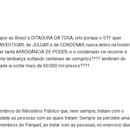
mpor ao Brasil a DITADURA DA TOGA; isto porque o STF quer
INVESTIGAR; de JULGAR e de CONDENAR; nunca antes na histór
ter tanta ARROGÂNCIA DE PODER; e o condenado vai recorrer a
nta lambança soltando centenas de corruptos???? lembram do
ada ia soltar mais de 60.000 mil presos????
embros do Ministério Público que, nem sempre, tratam com o
nidade as pessoas com as quais tratam. Sempre se percebe uma
membros do Parquet, ao tratar com as pessoas, no exercício da