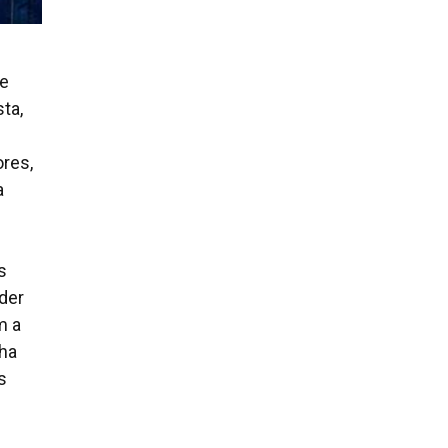
 e
ta,
ores,
a
s
der
m a
nha
s