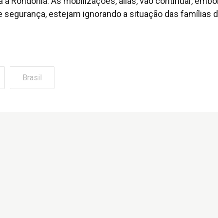
 a Rondônia. As mobilizações, aliás, vão continuar, embo
e segurança, estejam ignorando a situação das famílias 
Brasil