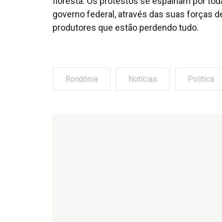
floresta. Os protestos se espalham por toda
governo federal, através das suas forças d
produtores que estão perdendo tudo.
Rondônia
Notícias
Política