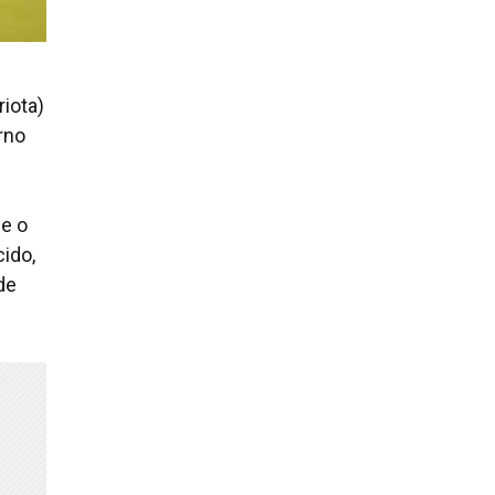
riota)
rno
e o
ido,
de