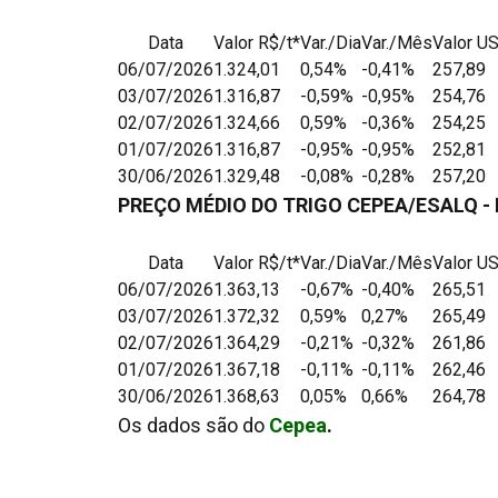
Data
Valor R$/t*
Var./Dia
Var./Mês
Valor US
06/07/2026
1.324,01
0,54%
-0,41%
257,89
03/07/2026
1.316,87
-0,59%
-0,95%
254,76
02/07/2026
1.324,66
0,59%
-0,36%
254,25
01/07/2026
1.316,87
-0,95%
-0,95%
252,81
30/06/2026
1.329,48
-0,08%
-0,28%
257,20
PREÇO MÉDIO DO TRIGO CEPEA/ESALQ -
Data
Valor R$/t*
Var./Dia
Var./Mês
Valor US
06/07/2026
1.363,13
-0,67%
-0,40%
265,51
03/07/2026
1.372,32
0,59%
0,27%
265,49
02/07/2026
1.364,29
-0,21%
-0,32%
261,86
01/07/2026
1.367,18
-0,11%
-0,11%
262,46
30/06/2026
1.368,63
0,05%
0,66%
264,78
Os dados são do
Cepea
.