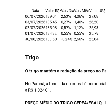
Data
Valor R$*
Var./Dia
Var./Mês
Valor US$
06/07/2026
139,01
2,63%
4,06%
27,08
03/07/2026
135,45
0,27%
1,40%
26,20
02/07/2026
135,08
0,57%
1,12%
25,93
01/07/2026
134,32
0,55%
0,55%
25,79
30/06/2026
133,58
-0,24%
2,66%
25,84
Trigo
O trigo mantém a redução de preço no Pa
No Paraná, a tonelada do cereal é comercial
a R$ 1.324,01.
PREÇO MÉDIO DO TRIGO CEPEA/ESALQ - 