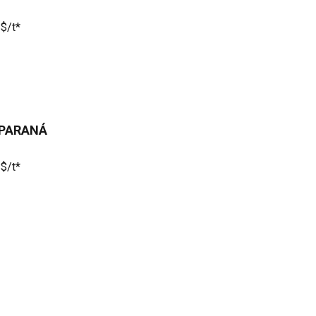
$/t*
 PARANÁ
$/t*