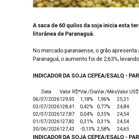
A saca de 60 quilos da soja inicia esta t
litorânea de Paranaguá.
No mercado paranaense, o grão apresenta 
Paranaguá, o aumento foi de 2,63%, levando
INDICADOR DA SOJA CEPEA/ESALQ - PA
Data
Valor R$*
Var./Dia
Var./Mês
Valor US$
06/07/2026
129,93
1,18%
1,96%
25,31
03/07/2026
128,41
0,42%
0,77%
24,84
02/07/2026
127,87
0,04%
0,35%
24,54
01/07/2026
127,82
0,31%
0,31%
24,54
30/06/2026
127,43
-0,13%
2,58%
24,65
INDICADOR DA SOJA CEPEA/ESALQ - P